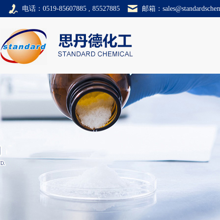
电话：0519-85607885 , 85527885
邮箱：
sales@standardsche