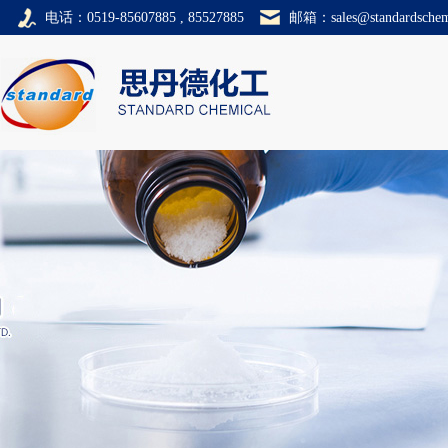
电话：0519-85607885 , 85527885
邮箱：
sales@standardsche